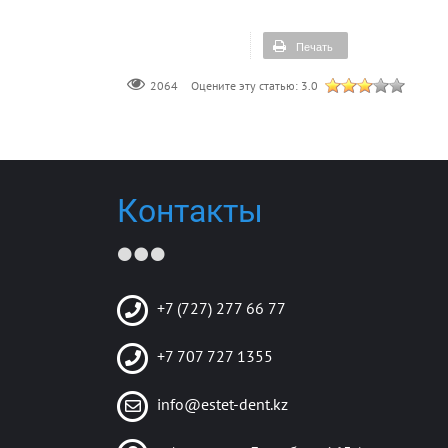
Печать
Оцените эту статью:
3.0
2064
Контакты
+7 (727) 277 66 77
+7 707 727 1355
info@estet-dent.kz